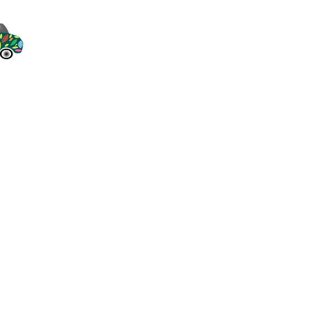
Déménage à Bruxelles
12H - 20H
12H - 20H
12H - 20H
14H - 20H