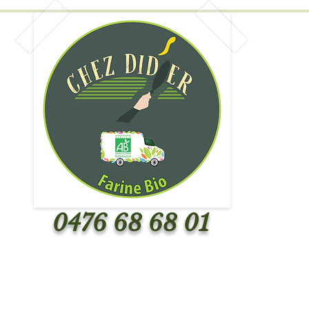
0476 68 68 01
elles
Menus
Crêpes et menu
Evene