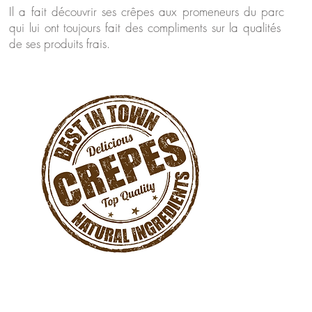
Il a fait découvrir ses crêpes aux promeneurs du parc
qui lui ont toujours fait des compliments sur la qualités
de ses produits frais.