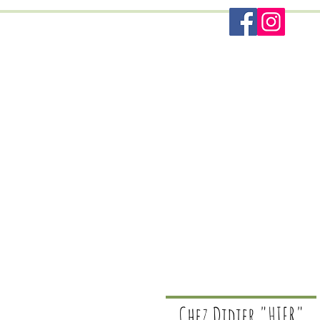
Didier
mentiel
Contact
Chez Didier "HIER"