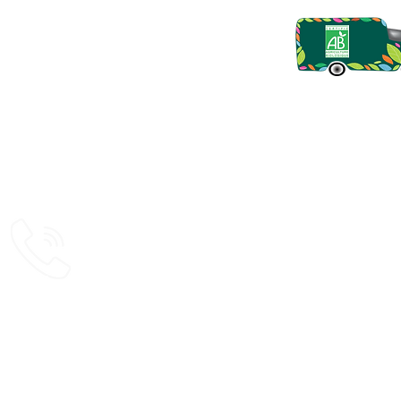
Chez Didier
Nous contacter
Tél. :
+32 476 68 68 01
Courriel :
chezdidier.crepes@gmail.com